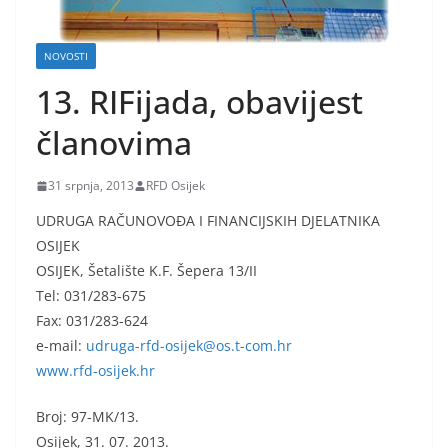
NOVOSTI
13. RIFijada, obavijest
članovima
31 srpnja, 2013
RFD Osijek
UDRUGA RAČUNOVOĐA I FINANCIJSKIH DJELATNIKA
OSIJEK
OSIJEK, Šetalište K.F. Šepera 13/II
Tel: 031/283-675
Fax: 031/283-624
e-mail:
udruga-rfd-osijek@os.t-com.hr
www.rfd-osijek.hr
Broj: 97-MK/13.
Osijek, 31. 07. 2013.